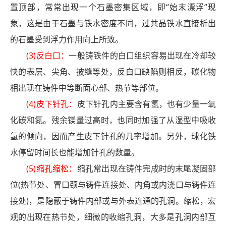
置顶部，常常出现一个石墨密集区域，即“始末漂浮”现
象，这是由于石墨与铁水密度不同，过共晶铁水直接析出
的石墨受到浮力作用向上所致。
(3)反白口：
一般铸铁件的白口组织容易出现在冷却较
快的表层、尖角、披缝等处，反白口缺陷则相反，碳化物
相出现在铸件中等断面心部、热节等部位。
(4)皮下针孔：
皮下针孔内主要含有氢，也有少量一氧
化碳和氮。残余镁量过高时，也同时加强了从湿型中吸收
氢的倾向，因而产生皮下针孔的几率增加。另外，球化铁
水停留时间长也能增加针孔的数量。
(5)缩孔缩松：
缩孔常出现在铸件完成时的末尾凝固部
位(热节处、冒口颈与铸件连接处、内角或内浇口与铸件连
接处)，是隐蔽于铸件内部或与外表连通的孔洞。缩松，宏
观的出现在热节处，细微的收缩孔洞，大多是孔洞内部互