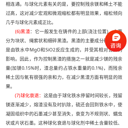
相连通。与球化元素有关的是，要控制残余镁和稀土不能
过高，这对减少宏观和微观缩松都有明显效果，缩松倾向
几乎与球化元素成正比。
(6)黑渣
：它一般发生在铸件的上部(浇注位置)，主要
分为块状、绳索状和细碎黑渣。黑渣的主要成分硅酸镁，
是由铁水中MgO和SiO2反应生成的，并受其相对含量的
影响。因此，作为控制黑渣的措施之一就是减少镁的残余
量(加镁0.15%时，渣总量约占铁水重量的0.1%)，而残余
稀土因与氧有很强的亲和力，在减少黑渣方面有明显的效
果。
(7)球化衰退：
这是由于球化铁水停留时间较长，残留
镁逐渐减少，熔渣没有及时扒除，硫还会回到铁水中，使
凝固组织中的石墨减少甚至消失，衰变为不规则状、蠕虫
状或片状石墨。这种球化衰退与球化剂中稀土含量较低、