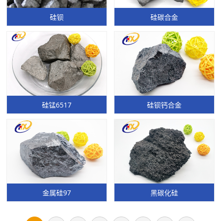
硅钡
硅碳合金
硅锰6517
硅钡钙合金
金属硅97
黑碳化硅