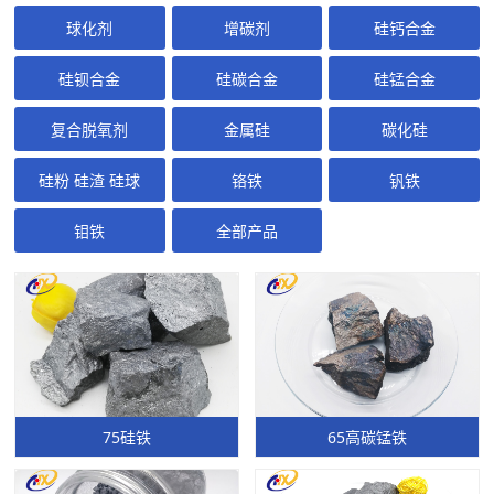
球化剂
增碳剂
硅钙合金
硅钡合金
硅碳合金
硅锰合金
复合脱氧剂
金属硅
碳化硅
硅粉 硅渣 硅球
铬铁
钒铁
钼铁
全部产品
75硅铁
65高碳锰铁