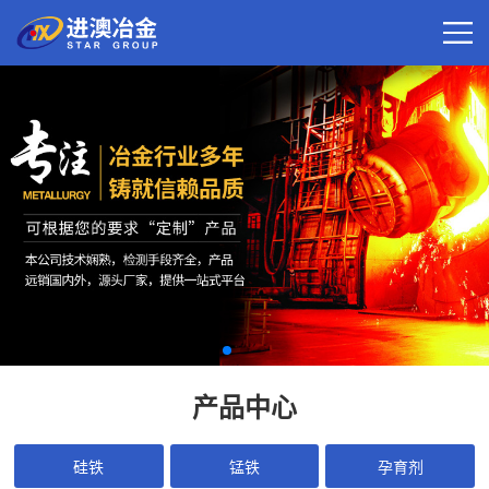
产品中心
硅铁
锰铁
孕育剂