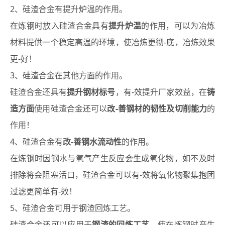
2
、硅渣合金有提升炉温的作用。
提升炉温
在炼钢时放入硅渣合金具有
的作用，可以为冶炼
材料提供一个稳定高温的环境，使冶炼更彻-底，冶炼效果
更-好！
3
、硅渣合金在其他方面的作用。
提升钢材标号
铸
硅渣合金还具有
，有-效提升厂家效益，在
造方面
改-善钢材的韧性及切削能力
使用硅渣合金还可以
的
作用！
4
改-善钢水流动性
、硅渣合金有
的作用。
在炼钢时因钢水与氧气产生反应会生成氧化物，如不及时
排除将会阻塞活口，硅渣合金可以有-效将氧化物聚集抱团
过滤更简单有-效！
5
、硅渣合金可用于钢渣回炼工艺。
钢渣的回炼工艺
硅渣合金还可以应用于
，使在炼钢时产生