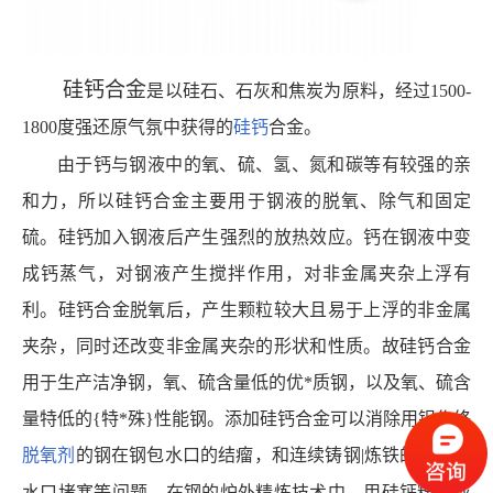
硅钙合金
是
以硅石、石灰和焦炭为原料，经过
1500-
1800度强还原气氛中获得的
硅钙
合金。
由于钙与钢液中的氧、硫、氢、氮和碳等有较强的亲
和力，所以硅钙合金主要用于钢液的脱氧、除气和固定
硫。硅钙加入钢液后产生强烈的放热效应。钙在钢液中变
成钙蒸气，对钢液产生搅拌作用，对非金属夹杂上浮有
利。硅钙合金脱氧后，产生颗粒较大且易于上浮的非金属
夹杂，同时还改变非金属夹杂的形状和性质。故硅钙合金
用于生产洁净钢，氧、硫含量低的优*质钢，以及氧、硫含
量特低的{特*殊}性能钢。添加硅钙合金可以消除用铝作终
脱氧剂
的钢在钢包水口的结瘤，和连续铸钢
|炼铁的
中间罐
水口堵塞等问题。在钢的炉外精炼技术中，用硅钙粉剂或