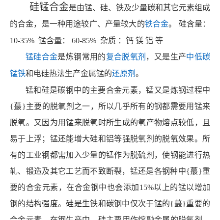
硅锰合金
是由锰、硅、铁及少量碳和其它元素组成
的合金，是一种用途较广、产量较大的
铁合金
。
硅含量：
10-35% 锰含量： 60-85% 杂质 ：钙 镁 铝 等
锰硅合金
是炼钢常用的
复合脱氧剂
，又是生产
中低碳
锰铁
和电硅热法生产金属锰的
还原剂
。
锰和硅是碳钢中的主要合金元素，锰又是炼钢过程中
{蕞}主要的脱氧剂之一，所以几乎所有的钢都需要用锰来
脱氧。又
因为用锰来脱氧时所生成的氧产物熔点较低，
且
易于上浮；锰还能增大硅和铝等强脱氧剂的脱氧效果。所
有的工业钢都需加入少量的锰作为脱硫剂，使钢能进行热
轧、锻造及其它工艺而不致断裂，锰还是各钢种中{蕞}重
要的合金元素，在合金钢中也会添加
15%以上的锰以增加
钢的结构强度。硅是生铁和碳钢中仅次于锰的{蕞}重要的
合金元素。在钢生产中，硅主要用作熔融金属的脱氧剂，