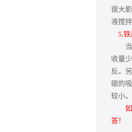
很大
液搅
5.
收量
反。
碳的
较小
答！