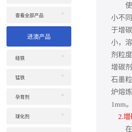
使用
查看全部产品
小不
于增
进澳产品
小，
剂粒
硅铁
增碳剂
锰铁
石墨粒度
炉熔炼
孕育剂
1mm
2.
球化剂
在一