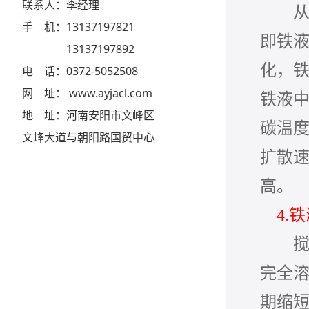
联系人：李经理
从动
手 机：13137197821
即铁液
13137197892
化，铁
电 话：0372-5052508
网 址： www.ayjacl.com
铁液中
地 址：河南安阳市文峰区
碳温
文峰大道与朝阳路国贸中心
扩散速
高。
4.
搅拌
完全
期缩