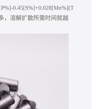
3[P%]-0.45[S%]+0.028[Mn%](T
多，溶解扩散所需时间就越