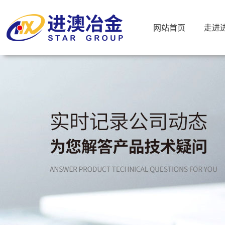
网站首页
走进