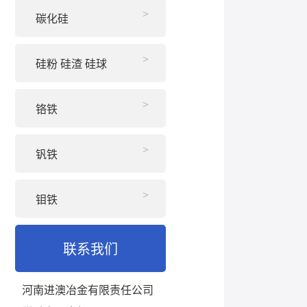
碳化硅
硅粉 硅渣 硅球
铬铁
钒铁
钼铁
联系我们
河南进澳冶金有限责任公司