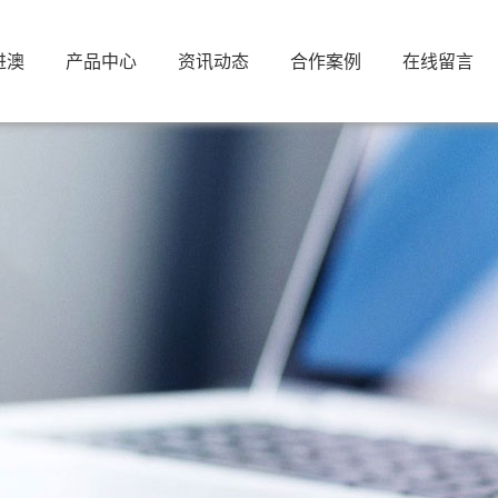
进澳
产品中心
资讯动态
合作案例
在线留言