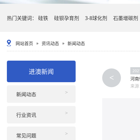
热门关键词：
硅铁
硅钡孕育剂
3-8球化剂
石墨增碳剂
»
»
网站首页
资讯动态
新闻动态
进澳新闻
202
<
河南
来源
新闻动态
行业资讯
常见问题