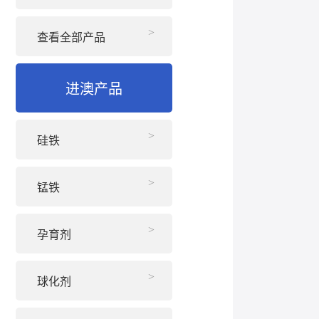
查看全部产品
进澳产品
硅铁
锰铁
孕育剂
球化剂